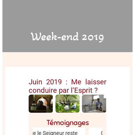
Week-end 2019
Après le
Juin 2019 : Me laisser
Temps
repas :
conduire par l’Esprit ?
de
la
Veillée à
partage
vaisselle
la crypte
au jardin
!
Témoignages
gneur reste
C’est la deuxième
J’ai tr