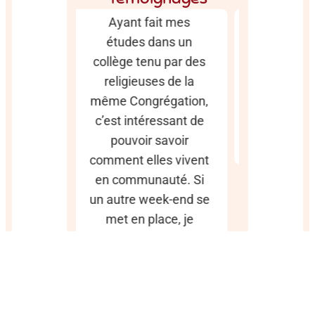
 fait mes
Très enrichissant !
Ce w
s dans un
Permet
très en
tenu par des
concrètement de se
été pa
euses de la
sentir plus proche de
touchée
ngrégation,
Dieu.
avec l
téressant de
Commu
C.B
ir savoir
avo
elles vivent
part
munauté. Si
group
 week-end se
repa
 place, je
iendrai.
 l’ensemble
 Soeurs.